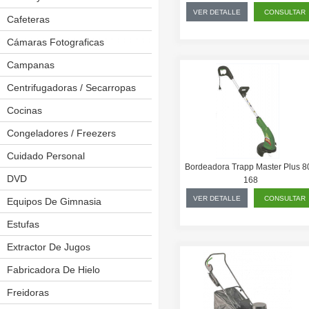
VER DETALLE
CONSULTAR
Cafeteras
Cámaras Fotograficas
Campanas
Centrifugadoras / Secarropas
Cocinas
Anafes
Placas A Inducción
Congeladores / Freezers
Placas De Cocina
Cuidado Personal
Afeitadoras
Bordeadora Trapp Master Plus 8
Placas Eléctricas
Depiladoras
DVD
168
VER DETALLE
CONSULTAR
Kit Cortapelos
Equipos De Gimnasia
Bicicleta Estaticas
Pinzas Onduladoras
Cintas Caminadoras
Estufas
Planchitas
Elípticas
Extractor De Jugos
Secadores De Pelo
Multiejercicios
Fabricadora De Hielo
Spinning
Freidoras