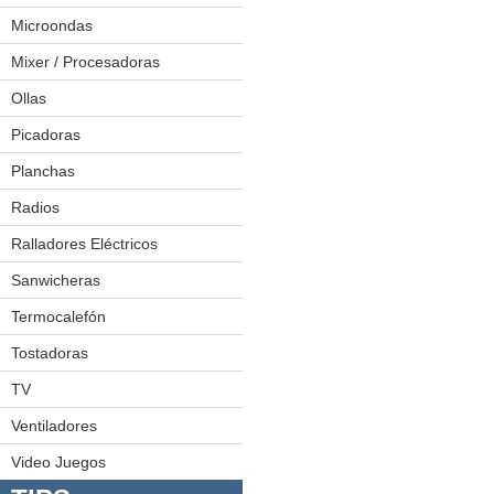
Exprimidoras
Microondas
Freidoras
Mixer / Procesadoras
Hamburguesera
Ollas
Juego De Ollas
Licuadoras
Ollas A Presión
Picadoras
Planchas
Radios
Minicomponentes
Radiograbadoras
Ralladores Eléctricos
Sanwicheras
Termocalefón
Tostadoras
TV
LED
Plasmas
Ventiladores
Video Juegos
Video Juegos 1