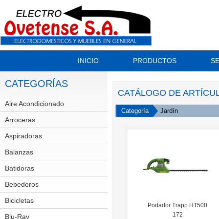
INICIO
PRODUCTOS
SE
CATEGORÍAS
CATÁLOGO DE ARTÍCU
Aire Acondicionado
Split
Categoría
Jardín
Arroceras
Aspiradoras
Balanzas
Batidoras
Bebederos
Bicicletas
GT
Podador Trapp HT500
172
Scott
Blu-Ray