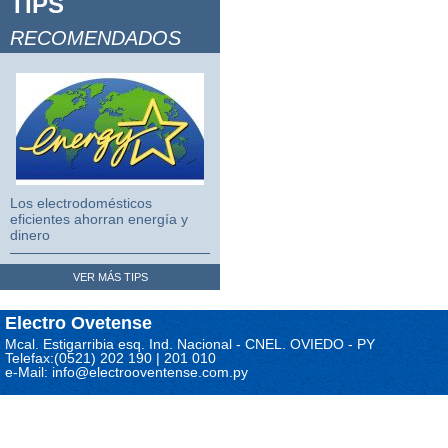
TIPS
Video Juegos 2
RECOMENDADOS
Video Juegos 3
Los electrodomésticos
eficientes ahorran energía y
dinero
VER MÁS TIPS
Electro Ovetense
Mcal. Estigarribia esq. Ind. Nacional - CNEL. OVIEDO - PY
Telefax:(0521) 202 190 | 201 010
e-Mail: info@electrooventense.com.py