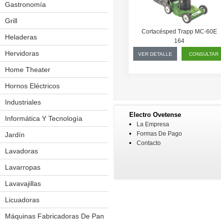
Gastronomía
Cuchillos Eléctricos
Exhibidores Térmicos
Grill
Cortacésped Trapp MC-60E
Fabricadoras De Pororo
Heladeras
Frigobar
164
Hornos
Hervidoras
VER DETALLE
CONSULTAR
Mesas De Trabajo
Home Theater
Molinos
Hornos Eléctricos
Salchicheras
Industriales
Amasadoras
Sierra P/ Carnes
Electro Ovetense
Aplicador De Film
Informática Y Tecnología
La Empresa
Spiedo P/ Pollos
Balanzas Eléctronicas
Formas De Pago
Jardín
Bordeadoras
Contacto
Vitrinas
Batidoras
Cortacésped
Lavadoras
Churrasquera
Forrajera
Lavarropas
Cilindro Laminador
Podador
Lavavajillas
Cocinas
Licuadoras
Cortador De Fiambres
Máquinas Fabricadoras De Pan