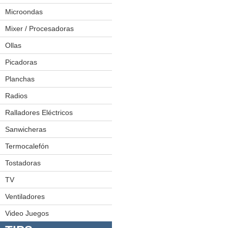
Exprimidoras
Microondas
Freidoras
Mixer / Procesadoras
Hamburguesera
Ollas
Juego De Ollas
Licuadoras
Ollas A Presión
Picadoras
Planchas
Radios
Minicomponentes
Radiograbadoras
Ralladores Eléctricos
Sanwicheras
Termocalefón
Tostadoras
TV
LED
Plasmas
Ventiladores
Video Juegos
Video Juegos 1