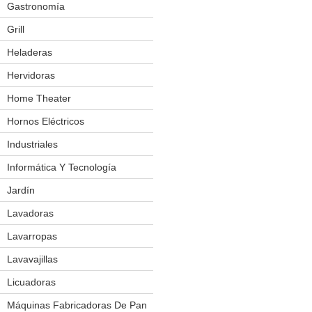
Gastronomía
Cuchillos Eléctricos
Exhibidores Térmicos
Grill
Fabricadoras De Pororo
Heladeras
Frigobar
Hornos
Hervidoras
Mesas De Trabajo
Home Theater
Molinos
Hornos Eléctricos
Salchicheras
Industriales
Amasadoras
Sierra P/ Carnes
Aplicador De Film
Informática Y Tecnología
Spiedo P/ Pollos
Balanzas Eléctronicas
Jardín
Bordeadoras
Vitrinas
Batidoras
Cortacésped
Lavadoras
Churrasquera
Forrajera
Lavarropas
Cilindro Laminador
Podador
Lavavajillas
Cocinas
Licuadoras
Cortador De Fiambres
Máquinas Fabricadoras De Pan