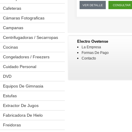
VER DETALLE
CONSULTAR
Cafeteras
Cámaras Fotograficas
Campanas
Centrifugadoras / Secarropas
Electro Ovetense
Cocinas
Anafes
La Empresa
Formas De Pago
Placas A Inducción
Congeladores / Freezers
Contacto
Placas De Cocina
Cuidado Personal
Afeitadoras
Placas Eléctricas
Depiladoras
DVD
Kit Cortapelos
Equipos De Gimnasia
Bicicleta Estaticas
Pinzas Onduladoras
Cintas Caminadoras
Estufas
Planchitas
Elípticas
Extractor De Jugos
Secadores De Pelo
Multiejercicios
Fabricadora De Hielo
Spinning
Freidoras