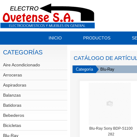
INICIO
PRODUCTOS
SE
CATEGORÍAS
CATÁLOGO DE ARTÍCU
Aire Acondicionado
Split
Categoría
Blu-Ray
Arroceras
Aspiradoras
Balanzas
Batidoras
Bebederos
Bicicletas
GT
Blu-Ray Sony BDP-S1100
282
Scott
Blu-Ray