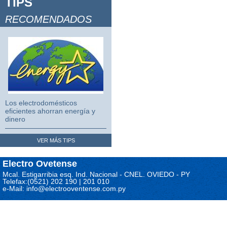
TIPS
Video Juegos 2
RECOMENDADOS
Video Juegos 3
Los electrodomésticos
eficientes ahorran energía y
dinero
VER MÁS TIPS
Electro Ovetense
Mcal. Estigarribia esq. Ind. Nacional - CNEL. OVIEDO - PY
Telefax:(0521) 202 190 | 201 010
e-Mail: info@electrooventense.com.py