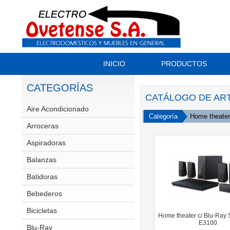
INICIO
PRODUCTOS
CATEGORÍAS
CATÁLOGO DE AR
Aire Acondicionado
Split
Categoría
Home theater
Arroceras
Aspiradoras
Balanzas
Batidoras
Bebederos
Bicicletas
GT
Home theater c/ Blu-Ray
E3100
Scott
Blu-Ray