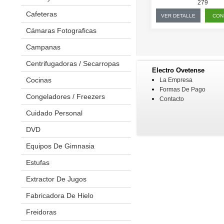
279
Cafeteras
VER DETALLE
CON
Cámaras Fotograficas
Campanas
Centrifugadoras / Secarropas
Electro Ovetense
Cocinas
Anafes
La Empresa
Formas De Pago
Placas A Inducción
Congeladores / Freezers
Contacto
Placas De Cocina
Cuidado Personal
Afeitadoras
Placas Eléctricas
Depiladoras
DVD
Kit Cortapelos
Equipos De Gimnasia
Bicicleta Estaticas
Pinzas Onduladoras
Cintas Caminadoras
Estufas
Planchitas
Elípticas
Extractor De Jugos
Secadores De Pelo
Multiejercicios
Fabricadora De Hielo
Spinning
Freidoras