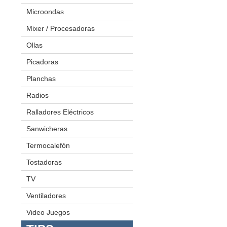
Exprimidoras
Microondas
Freidoras
Mixer / Procesadoras
Hamburguesera
Ollas
Juego De Ollas
Licuadoras
Ollas A Presión
Picadoras
Planchas
Radios
Minicomponentes
Radiograbadoras
Ralladores Eléctricos
Sanwicheras
Termocalefón
Tostadoras
TV
LED
Plasmas
Ventiladores
Video Juegos
Video Juegos 1