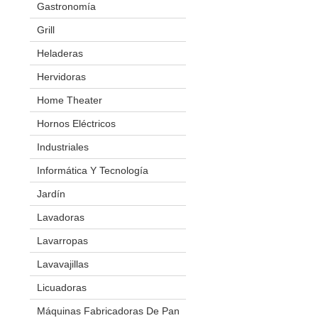
Gastronomía
Cuchillos Eléctricos
Exhibidores Térmicos
Grill
Fabricadoras De Pororo
Heladeras
Frigobar
Hornos
Hervidoras
Mesas De Trabajo
Home Theater
Molinos
Hornos Eléctricos
Salchicheras
Industriales
Amasadoras
Sierra P/ Carnes
Aplicador De Film
Informática Y Tecnología
Spiedo P/ Pollos
Balanzas Eléctronicas
Jardín
Bordeadoras
Vitrinas
Batidoras
Cortacésped
Lavadoras
Churrasquera
Forrajera
Lavarropas
Cilindro Laminador
Podador
Lavavajillas
Cocinas
Licuadoras
Cortador De Fiambres
Máquinas Fabricadoras De Pan