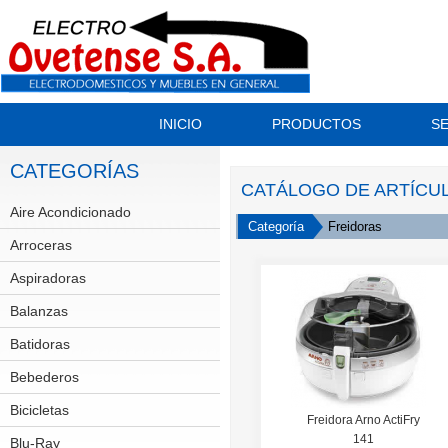
INICIO
PRODUCTOS
SE
CATEGORÍAS
CATÁLOGO DE ARTÍCU
Aire Acondicionado
Split
Categoría
Freidoras
Arroceras
Aspiradoras
Balanzas
Batidoras
Bebederos
Bicicletas
GT
Freidora Arno ActiFry
141
Scott
Blu-Ray