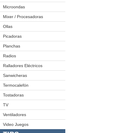
Exprimidoras
Microondas
Freidoras
Mixer / Procesadoras
Hamburguesera
Ollas
Juego De Ollas
Licuadoras
Ollas A Presión
Picadoras
Planchas
Radios
Minicomponentes
Radiograbadoras
Ralladores Eléctricos
Sanwicheras
Termocalefón
Tostadoras
TV
LED
Plasmas
Ventiladores
Video Juegos
Video Juegos 1