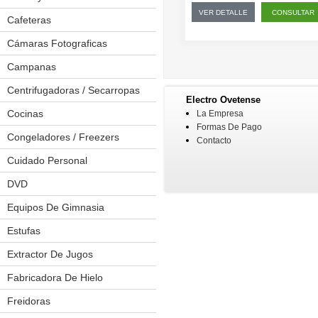
VER DETALLE
CONSULTAR
Cafeteras
Cámaras Fotograficas
Campanas
Centrifugadoras / Secarropas
Electro Ovetense
Cocinas
Anafes
La Empresa
Formas De Pago
Placas A Inducción
Congeladores / Freezers
Contacto
Placas De Cocina
Cuidado Personal
Afeitadoras
Placas Eléctricas
Depiladoras
DVD
Kit Cortapelos
Equipos De Gimnasia
Bicicleta Estaticas
Pinzas Onduladoras
Cintas Caminadoras
Estufas
Planchitas
Elípticas
Extractor De Jugos
Secadores De Pelo
Multiejercicios
Fabricadora De Hielo
Spinning
Freidoras