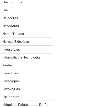
Gastronomía
Cuchillos Eléctricos
Exhibidores Térmicos
Grill
Fabricadoras De Pororo
Heladeras
Frigobar
Hornos
Hervidoras
Mesas De Trabajo
Home Theater
Molinos
Hornos Eléctricos
Salchicheras
Industriales
Amasadoras
Sierra P/ Carnes
Aplicador De Film
Informática Y Tecnología
Spiedo P/ Pollos
Balanzas Eléctronicas
Jardín
Bordeadoras
Vitrinas
Batidoras
Cortacésped
Lavadoras
Churrasquera
Forrajera
Lavarropas
Cilindro Laminador
Podador
Lavavajillas
Cocinas
Licuadoras
Cortador De Fiambres
Máquinas Fabricadoras De Pan