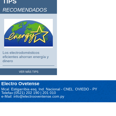
TIPS
Video Juegos 2
RECOMENDADOS
Video Juegos 3
Los electrodomésticos
eficientes ahorran energía y
dinero
VER MÁS TIPS
Electro Ovetense
Mcal. Estigarribia esq. Ind. Nacional - CNEL. OVIEDO - PY
Telefax:(0521) 202 190 | 201 010
e-Mail: info@electrooventense.com.py