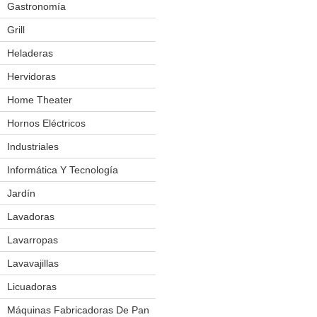
Gastronomía
Cuchillos Eléctricos
Exhibidores Térmicos
Grill
Fabricadoras De Pororo
Heladeras
Frigobar
Hornos
Hervidoras
Mesas De Trabajo
Home Theater
Molinos
Hornos Eléctricos
Salchicheras
Industriales
Amasadoras
Sierra P/ Carnes
Aplicador De Film
Informática Y Tecnología
Spiedo P/ Pollos
Balanzas Eléctronicas
Jardín
Bordeadoras
Vitrinas
Batidoras
Cortacésped
Lavadoras
Churrasquera
Forrajera
Lavarropas
Cilindro Laminador
Podador
Lavavajillas
Cocinas
Licuadoras
Cortador De Fiambres
Máquinas Fabricadoras De Pan