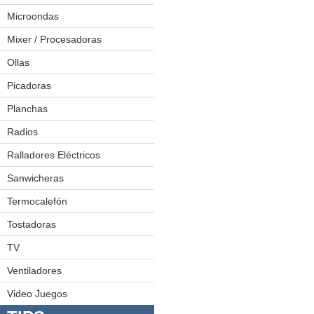
Exprimidoras
Microondas
Freidoras
Mixer / Procesadoras
Hamburguesera
Ollas
Juego De Ollas
Licuadoras
Ollas A Presión
Picadoras
Planchas
Radios
Minicomponentes
Radiograbadoras
Ralladores Eléctricos
Sanwicheras
Termocalefón
Tostadoras
TV
LED
Plasmas
Ventiladores
Video Juegos
Video Juegos 1