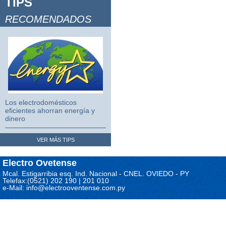
TIPS
Video Juegos 2
RECOMENDADOS
Video Juegos 3
Los electrodomésticos
eficientes ahorran energía y
dinero
VER MÁS TIPS
Electro Ovetense
Mcal. Estigarribia esq. Ind. Nacional - CNEL. OVIEDO - PY
Telefax:(0521) 202 190 | 201 010
e-Mail: info@electrooventense.com.py