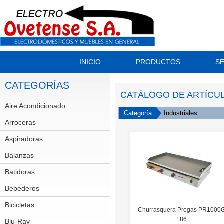
INICIO
PRODUCTOS
SE
CATEGORÍAS
CATÁLOGO DE ARTÍCU
Aire Acondicionado
Split
Categoría
Industriales
Arroceras
Aspiradoras
Balanzas
Batidoras
Bebederos
Bicicletas
GT
Churrasquera Progas PR1000
186
Scott
Blu-Ray